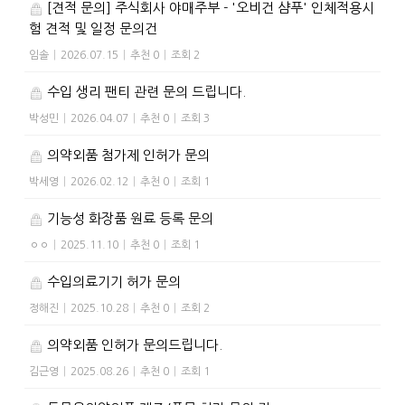
[견적 문의] 주식회사 야매주부 - '오비건 샴푸' 인체적용시
험 견적 및 일정 문의건
임솔
|
2026.07.15
|
추천 0
|
조회 2
수입 생리 팬티 관련 문의 드립니다.
박성민
|
2026.04.07
|
추천 0
|
조회 3
의약외품 첨가제 인허가 문의
박세영
|
2026.02.12
|
추천 0
|
조회 1
기능성 화장품 원료 등록 문의
ㅇㅇ
|
2025.11.10
|
추천 0
|
조회 1
수입의료기기 허가 문의
정해진
|
2025.10.28
|
추천 0
|
조회 2
의약외품 인허가 문의드립니다.
김근영
|
2025.08.26
|
추천 0
|
조회 1