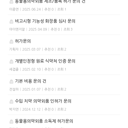
동물용의약외품 제조/품목 허가 문의 건
이종연
|
2025.06.24
|
추천 0
|
조회 1
비고시형 기능성 화장품 심사 문의
아이엔지알
|
2025.04.09
|
추천 0
|
조회 3
허가문의
기획자
|
2025.03.07
|
추천 0
|
조회 2
개별인정형 원료 식약처 인증 문의
세겹줄
|
2025.02.10
|
추천 0
|
조회 1
기본 비용 문의 건
전설하
|
2025.01.07
|
추천 0
|
조회 2
수입 치약 의약외품 인허가 문의
박지연
|
2024.12.12
|
추천 0
|
조회 2
동물용의약외품 소독제 허가문의