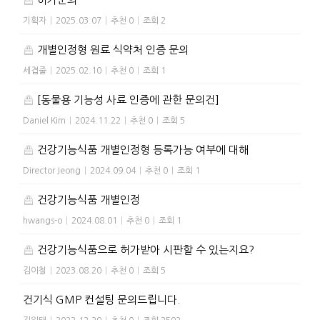
기획자
|
2025.03.07
|
추천 0
|
조회 2
개별인정형 원료 식약처 인증 문의
세겹줄
|
2025.02.10
|
추천 0
|
조회 1
[동물용 기능성 사료 인증에 관한 문의건]
Daniel Kim
|
2024.11.22
|
추천 0
|
조회 5
건강기능식품 개별인정형 등록가능 여부에 대해
Director Jeong
|
2024.09.04
|
추천 0
|
조회 1
건강기능식품 개별인정
hwangs-o
|
2024.08.01
|
추천 0
|
조회 1
건강기능식품으로 허가받아 시판할 수 있는지요?
김이철
|
2023.08.20
|
추천 0
|
조회 5
건기식 GMP 컨설팅 문의드립니다.