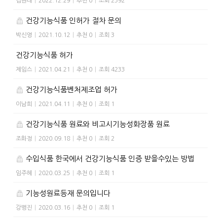
김원태
|
2022.12.29
|
추천 0
|
조회 2592
건강기능식품 인허가 절차 문의
박신영
|
2021.10.12
|
추천 0
|
조회 3
건강기능식품 허가
제임스
|
2021.04.21
|
추천 0
|
조회 4233
건강기능식품벤처제조업 허가
이남희
|
2021.04.11
|
추천 0
|
조회 1
건강기능식품 원료와 비고시기능성화장품 원료
조화정
|
2020.09.18
|
추천 0
|
조회 2
수입식품 한국에서 건강기능식품 인증 받을수있는 방법
임주혜
|
2020.03.25
|
추천 0
|
조회 1
기능성원료등재 문의입니다
강병진
|
2020.03.16
|
추천 0
|
조회 1