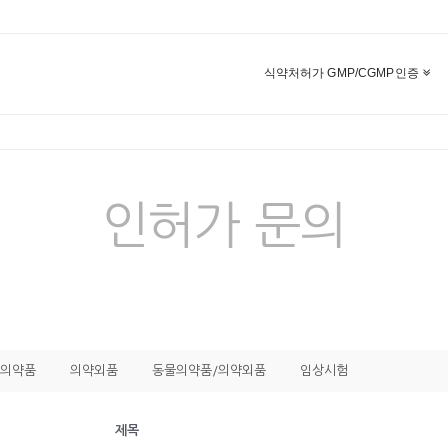
식약처허가 GMP/CGMP인증
인허가 문의
의약품
의약외품
동물의약품/의약외품
임상시험
제목